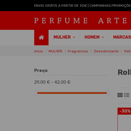
ENVIO GRÁTIS A PARTIR DE 35€ | CAMPANHAS/PROMOÇÕE
MULHER
HOMEM
MARCA
Início
MULHER
Fragrancias
Desodorizante
Rol
Preço
Rol
29,00 € - 42,00 €
-30%