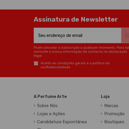
Assinatura de Newsletter
Pode cancelar a subscrição a qualquer momento. Para tal
consulte a nossa informação de contacto na declaração
legal.
Aceito as condições gerais e a política de
confidencialidade
A Perfume Arte
Loja
Sobre Nós
Marcas
Lojas e Ações
Promoção
Candidatura Espontânea
Boutiques