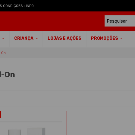
S CONDIÇÕES +INFO
LOJAS E AÇÕES
S
CRIANÇA
PROMOÇÕES
l-On
l-On