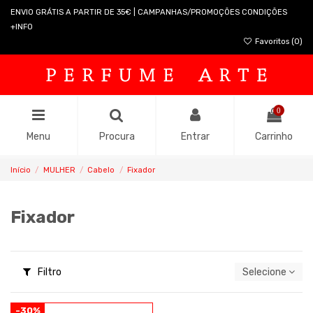
ENVIO GRÁTIS A PARTIR DE 35€ | CAMPANHAS/PROMOÇÕES CONDIÇÕES
+INFO
Favoritos (
0
)
0
Menu
Procura
Entrar
Carrinho
Início
MULHER
Cabelo
Fixador
Fixador
Filtro
Selecione
-30%