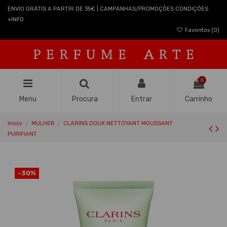
ENVIO GRÁTIS A PARTIR DE 35€ | CAMPANHAS/PROMOÇÕES CONDIÇÕES
+INFO
Favoritos (
0
)
0
Menu
Procura
Entrar
Carrinho
Início
MULHER
CLARINS DOUX NETTOYANT MOUSSANT
PURIFIANT
-30%