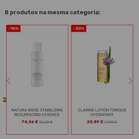
8 produtos na mesma categoria:
-10%
-30%
ções
NATURA BISSE STABILIZING
CLARINS LOTION TONIQUE
RESURFACING ESSENCE
HYDRATANT
74,56 €
20,89 €
82,85 €
29,85 €