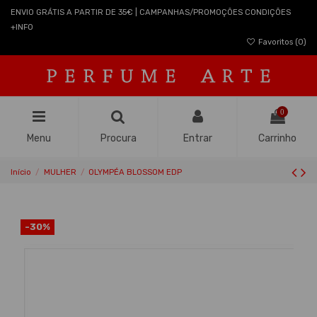
ENVIO GRÁTIS A PARTIR DE 35€ | CAMPANHAS/PROMOÇÕES CONDIÇÕES
+INFO
Favoritos (
0
)
0
Menu
Procura
Entrar
Carrinho
Início
MULHER
OLYMPÉA BLOSSOM EDP
-30%