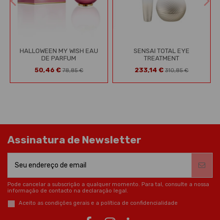
HALLOWEEN MY WISH EAU
SENSAI TOTAL EYE
DE PARFUM
TREATMENT
50,46 €
233,14 €
78,85 €
310,85 €
Assinatura de Newsletter
Pode cancelar a subscrição a qualquer momento. Para tal, consulte a nossa
informação de contacto na declaração legal.
Aceito as condições gerais e a política de confidencialidade