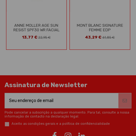
ANNE MOLLER AGE SUN
MONT BLANC SIGNATURE
RESIST SPF30 WR FACIAL
FEMME EDP
13,77 €
43,29 €
22,95 €
61,85 €
Assinatura de Newsletter
Pode cancelar a subscrição a qualquer momento. Para tal, consulte a nossa
informação de contacto na declaração legal.
Aceito as condições gerais e a política de confidencialidade