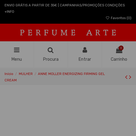
ENVIO GRÁTIS A PARTIR DE 35€ | CAMPANHAS/PROMOÇÕES CONDIÇÕES
+INFO
Favoritos (
0
)
0
Menu
Procura
Entrar
Carrinho
Início
MULHER
ANNE MOLLER ENERGIZING FIRMING GEL
CREAM