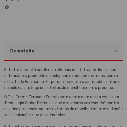
Descrição
Este tratamento combina a eficácia dos tetrapeptídeos, que
estimulam a produção de colágeno e reduzem as rugas, com o
extrato de Echinacea Purpurea, que reativa as funções naturais
da pele e a protege dos efeitos do envelhecimento precoce.
O Gel-Creme Firmador Energizante conta com nossa exclusiva
Tecnologia Global Defense., que atua como um escudo* contra
os principais aceleradores externos do envelhecimento: radiação
solar, poluição e luz azul das telas.
Este gel-creme é perfeito para todos os tipos de pele, mesmo as