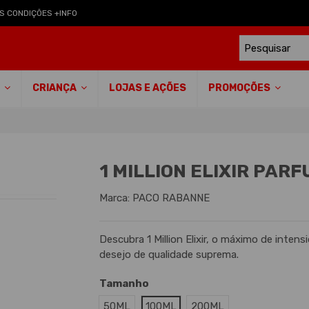
S CONDIÇÕES +INFO
LOJAS E AÇÕES
S
CRIANÇA
PROMOÇÕES
1 MILLION ELIXIR PAR
Marca:
PACO RABANNE
Descubra 1 Million Elixir, o máximo de intens
desejo de qualidade suprema.
Tamanho
50ML
100ML
200ML