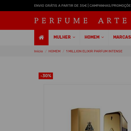
ENVIO GRÁTIS A PARTIR DE 35€ | CAMPANHAS/PROMOÇÕE
MULHER
HOMEM
MARCA
Início
HOMEM
1 MILLION ELIXIR PARFUM INTENSE
-30%